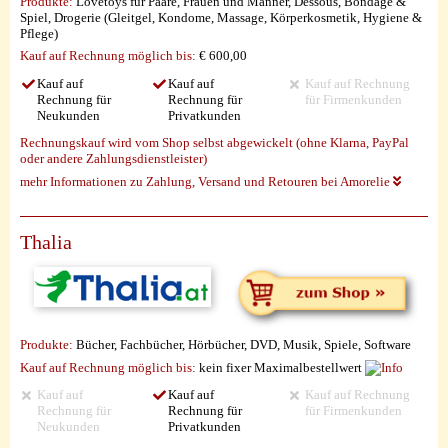
Produkte:
Lovetoys für Paare, Frauen und Männer, Dessous, Bondage &
Spiel, Drogerie (Gleitgel, Kondome, Massage, Körperkosmetik, Hygiene &
Pflege)
Kauf auf Rechnung möglich
bis:
€ 600,00
Kauf auf
Kauf auf
Kauf auf Rechnung
Rechnung für
Rechnung für
für Firmenkunden
Neukunden
Privatkunden
Rechnungskauf wird vom Shop selbst abgewickelt (ohne Klarna, PayPal
oder andere Zahlungsdienstleister)
mehr Informationen zu Zahlung, Versand und Retouren bei Amorelie
Thalia
Produkte:
Bücher, Fachbücher, Hörbücher, DVD, Musik, Spiele, Software
Kauf auf Rechnung möglich
bis:
kein fixer Maximalbestellwert
Kauf auf
Kauf auf
Kauf auf Rechnung
Rechnung für
Rechnung für
für Firmenkunden
Neukunden
Privatkunden