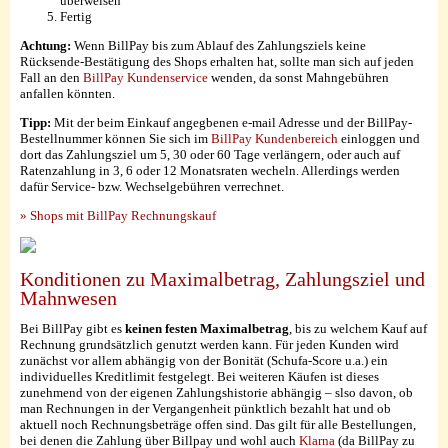
überweisen
Fertig
Achtung:
Wenn BillPay bis zum Ablauf des Zahlungsziels keine
Rücksende-Bestätigung des Shops erhalten hat, sollte man sich auf jeden
Fall an den
BillPay Kundenservice
wenden, da sonst Mahngebühren
anfallen könnten.
Tipp:
Mit der beim Einkauf angegbenen e-mail Adresse und der BillPay-
Bestellnummer können Sie sich im
BillPay Kundenbereich
einloggen und
dort das Zahlungsziel um 5, 30 oder 60 Tage verlängern, oder auch auf
Ratenzahlung in 3, 6 oder 12 Monatsraten wecheln. Allerdings werden
dafür Service- bzw. Wechselgebühren verrechnet.
» Shops mit BillPay Rechnungskauf
Konditionen zu Maximalbetrag, Zahlungsziel und
Mahnwesen
Bei BillPay gibt es
keinen festen Maximalbetrag
, bis zu welchem Kauf auf
Rechnung grundsätzlich genutzt werden kann. Für jeden Kunden wird
zunächst vor allem abhängig von der Bonität (Schufa-Score u.a.) ein
individuelles Kreditlimit festgelegt. Bei weiteren Käufen ist dieses
zunehmend von der eigenen Zahlungshistorie abhängig – slso davon, ob
man Rechnungen in der Vergangenheit pünktlich bezahlt hat und ob
aktuell noch Rechnungsbeträge offen sind. Das gilt für alle Bestellungen,
bei denen die Zahlung über Billpay und wohl auch
Klarna
(da BillPay zu