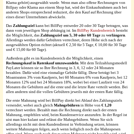
Klarna gehört) ausgewählt wurde. Wenn man also offene Rechnungen von
Billpay oder Klarna aus einem Shop hat, wird der Einkaufsrahmen auch bei
anderen Shops entsprechend reduziert, die den Kauf auf Rechnung über
eines dieser Unternehmen abwickeln.
Das
Zahlungsziel
kann bei BillPay entweder 20 oder 30 Tage betragen, was
dann vom jeweiligen Shop abhängig ist. Im
BillPay Kundenbereich
besteht
die Möglichkeit, das
Zahlungsziel um 5, 30 oder 60 Tage
zu
verlängern
.
Allerdings werden dafür Gebühren verrechnet, deren Höhe sich nach der
ausgewählten Option richtet (aktuell € 2,50 für 5 Tage, € 10,00 für 30 Tage
und € 15,00 für 60 Tage).
Außerdem gibt es im Kundenbereich die Möglichkeit, einen
Rechnungskauf in Ratenkauf umzuwandeln
. Mit dem Teilzahlungsmodell
PayLater können sie so Ihre Rechnung in 3, 6, 12 oder 24 Monaten
bezahlen. Dafür wird eine einmalige Gebühr fällig. Diese beträgt bei 3
Moantsraten 3% vom Kaufpreis, bei 60 Monaten 6% vom Kaufpreis, bei 12
Monaten 12% und bei 24 Monaten 18%, wobei bei einer Laufzeit von 24
Monaten die Gebühren auf die erste und die letzte Rate verteilt werden. Bei
allen anderen sind die vollen Gebühren jeweils mit der ersten Rate fällig.
Die erste Mahnung wird bei BillPay direkt bei Ablauf des Zahlungsziels
versendet, wobei auch gleich
Mahngebühren
in Höhe von
€ 1,20
verrechnet werden. Bezahlt man die Rechnung direkt nach der ersten
Mahnung, empfehlen wird, beim Kundenservice anzurufen. In der Regel ist
uist man hier kulant und erlässt die Mahngebühren. Wenn Sie sich
allerdings nicht mit dem Kundendienst in Verbindung setzen, können
weitere Mahnungen folgen, auch wenn lediglich noch die Mahnspesen
offen sind. Wenn auch nach der zweiten Mahnung nicht bezahlt wird, wird