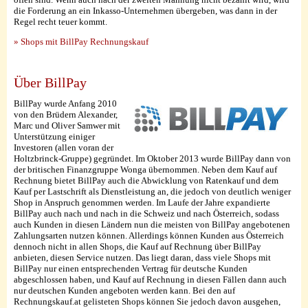
die Forderung an ein Inkasso-Unternehmen übergeben, was dann in der
Regel recht teuer kommt.
» Shops mit BillPay Rechnungskauf
Über BillPay
BillPay wurde Anfang 2010
von den Brüdern Alexander,
Marc und Oliver Samwer mit
Unterstützung einiger
Investoren (allen voran der
Holtzbrinck-Gruppe) gegründet. Im Oktober 2013 wurde BillPay dann von
der britischen Finanzgruppe Wonga übernommen. Neben dem Kauf auf
Rechnung bietet BillPay auch die Abwicklung von Ratenkauf und dem
Kauf per Lastschrift als Dienstleistung an, die jedoch von deutlich weniger
Shop in Anspruch genommen werden. Im Laufe der Jahre expandierte
BillPay auch nach und nach in die Schweiz und nach Österreich, sodass
auch Kunden in diesen Ländern nun die meisten von BillPay angebotenen
Zahlungsarten nutzen können. Allerdings können Kunden aus Österreich
dennoch nicht in allen Shops, die Kauf auf Rechnung über BillPay
anbieten, diesen Service nutzen. Das liegt daran, dass viele Shops mit
BillPay nur einen entsprechenden Vertrag für deutsche Kunden
abgeschlossen haben, und Kauf auf Rechnung in diesen Fällen dann auch
nur deutschen Kunden angeboten werden kann. Bei den auf
Rechnungskauf.at gelisteten Shops können Sie jedoch davon ausgehen,