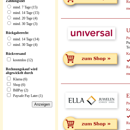
Zahlungsziel
Re
mind. 7 Tage (15)
me
mind. 14 Tage (15)
mind. 20 Tage (4)
mind. 30 Tage (3)
U
Rückgaberecht
Pr
mind. 14 Tage (14)
Pu
mind. 30 Tage (4)
Te
Ka
Rückversand
kostenlos (12)
Re
Rechnungskauf wird
abgewickelt durch
me
Klarna (6)
Shop (6)
BillPay (2)
E
Paysafe Pay Later (1)
Pr
Ka
Re
me