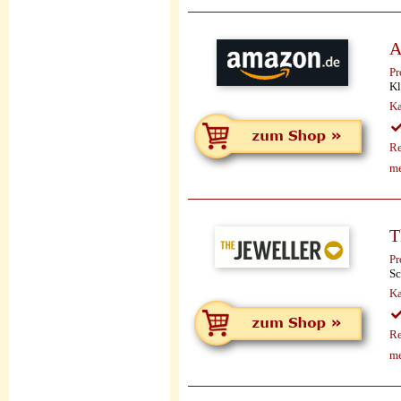
A
Pr
Kl
Ka
Re
me
T
Pr
Sc
Ka
Re
me