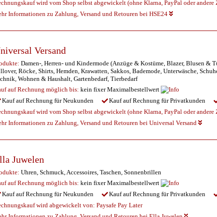
chnungskauf wird vom Shop selbst abgewickelt (ohne Klarna, PayPal oder andere Z
hr Informationen zu Zahlung, Versand und Retouren bei HSE24
niversal Versand
odukte:
Damen-, Herren- und Kindermode (Anzüge & Kostüme, Blazer, Blusen & Tuni
llover, Röcke, Shirts, Hemden, Krawatten, Sakkos, Bademode, Unterwäsche, Schuhe
chnik, Wohnen & Haushalt, Gartenbedarf, Tierbedarf
uf auf Rechnung möglich
bis:
kein fixer Maximalbestellwert
Kauf auf Rechnung für Neukunden
Kauf auf Rechnung für Privatkunden
chnungskauf wird vom Shop selbst abgewickelt (ohne Klarna, PayPal oder andere Z
hr Informationen zu Zahlung, Versand und Retouren bei Universal Versand
lla Juwelen
odukte:
Uhren, Schmuck, Accessoires, Taschen, Sonnenbrillen
uf auf Rechnung möglich
bis:
kein fixer Maximalbestellwert
Kauf auf Rechnung für Neukunden
Kauf auf Rechnung für Privatkunden
chnungskauf wird abgewickelt von:
Paysafe Pay Later
hr Informationen zu Zahlung, Versand und Retouren bei Ella Juwelen