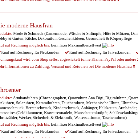
ie moderne Hausfrau
odukte:
Mode & Schmuck (Damenmode, Wäsche & Strümpfe, Hüte & Mützen, Damen
bby & Garten, Küche, Dekoration, Geschenkideen, Gesundheit & Körperpflege
uf auf Rechnung möglich
bis:
kein fixer Maximalbestellwert
Kauf auf Rechnung für Neukunden
Kauf auf Rechnung für Privatkunden
chnungskauf wird vom Shop selbst abgewickelt (ohne Klarna, PayPal oder andere Z
hr Informationen zu Zahlung, Versand und Retouren bei Die moderne Hausfrau
hrcenter
odukte:
Armbanduhren (Chronographen, Quarzuhren Ana-Digi, Digitaluhren, Quarzu
nkuhren, Solaruhren, Keramikuhren, Taucheruhren, Mechanische Uhren, Uhrenbew
amenschmuck, Herrenschmuck, Kinderschmuck, Anhänger, Halsketten, Armbänder,
cessoires (Geldklammern, Krawattennadeln, Manschettenknöpfe, Schlüsselanhänge
hrittzähler, Wecker, Sicherheit & Elektronik, Wetterstationen, Taschenuhren)
uf auf Rechnung möglich
bis:
kein fixer Maximalbestellwert
Kauf auf Rechnung für Neukunden
Kauf auf Rechnung für Privatkunden