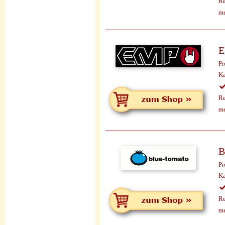
Re
me
Pr
Ka
Re
me
B
Pr
Ka
Re
me