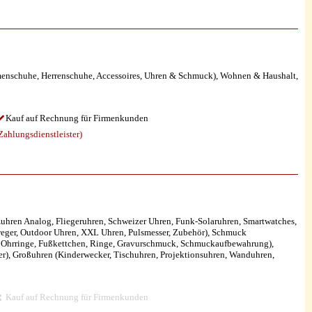
schuhe, Herrenschuhe, Accessoires, Uhren & Schmuck), Wohnen & Haushalt,
Kauf auf Rechnung für Firmenkunden
ahlungsdienstleister)
hren Analog, Fliegeruhren, Schweizer Uhren, Funk-Solaruhren, Smartwatches,
eger, Outdoor Uhren, XXL Uhren, Pulsmesser, Zubehör), Schmuck
 Ohrringe, Fußkettchen, Ringe, Gravurschmuck, Schmuckaufbewahrung),
r), Großuhren (Kinderwecker, Tischuhren, Projektionsuhren, Wanduhren,
Kauf auf Rechnung für Firmenkunden