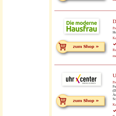
D
Pr
Ho
Ka
Re
me
U
Pr
Fu
(D
Ac
Sc
Ka