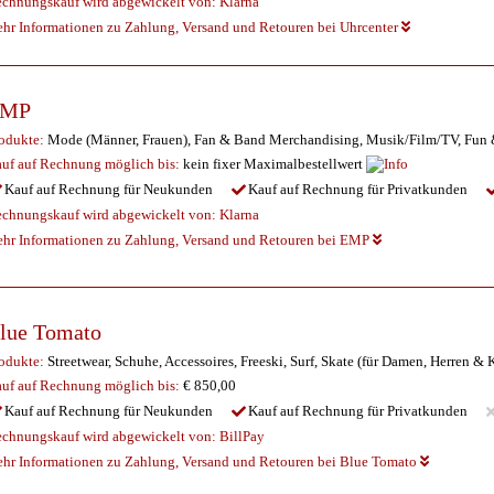
chnungskauf wird abgewickelt von:
Klarna
hr Informationen zu Zahlung, Versand und Retouren bei Uhrcenter
EMP
odukte:
Mode (Männer, Frauen), Fan & Band Merchandising, Musik/Film/TV, Fun 
uf auf Rechnung möglich
bis:
kein fixer Maximalbestellwert
Kauf auf Rechnung für Neukunden
Kauf auf Rechnung für Privatkunden
chnungskauf wird abgewickelt von:
Klarna
hr Informationen zu Zahlung, Versand und Retouren bei EMP
lue Tomato
odukte:
Streetwear, Schuhe, Accessoires, Freeski, Surf, Skate (für Damen, Herren & 
uf auf Rechnung möglich
bis:
€ 850,00
Kauf auf Rechnung für Neukunden
Kauf auf Rechnung für Privatkunden
chnungskauf wird abgewickelt von:
BillPay
hr Informationen zu Zahlung, Versand und Retouren bei Blue Tomato