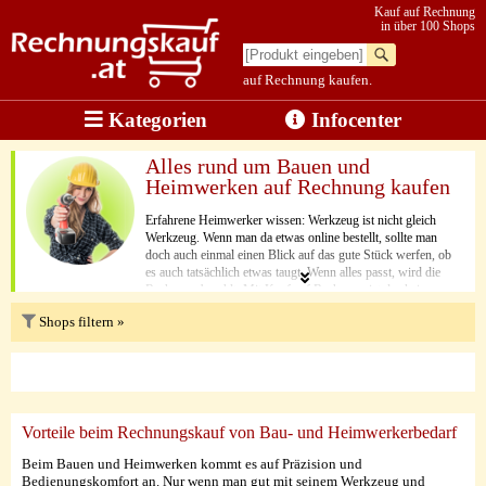
Kauf auf Rechnung
in über 100 Shops
auf Rechnung kaufen.
Kategorien
Infocenter
Alles rund um Bauen und
Heimwerken auf Rechnung kaufen
Erfahrene Heimwerker wissen: Werkzeug ist nicht gleich
Werkzeug. Wenn man da etwas online bestellt, sollte man
doch auch einmal einen Blick auf das gute Stück werfen, ob
es auch tatsächlich etwas taugt. Wenn alles passt, wird die
Rechnung bezahlt. Mit Kauf auf Rechnung ist das kein
Problem. In den Online-Shops auf dieser Seite können Sie
Shops filtern »
diese bequeme und vor allem sichere Zahlungsmöglichkeit
nutzen.
Vorteile beim Rechnungskauf von Bau- und Heimwerkerbedarf
Beim Bauen und Heimwerken kommt es auf Präzision und
Bedienungskomfort an. Nur wenn man gut mit seinem Werkzeug und