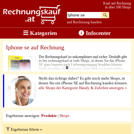
Kauf auf Rechnung
in über 100 Shops
auf Rechnung kaufen.
Kategorien
Infocenter
Iphone se auf Rechnung
Der Rechnungskauf ist unkompliziert und sicher. Deshalb gibt
es bei rechnungskauf.at viele Shops, in denen Sie das iPhone
SE ganz bequem nach Lieferungseingang bezahlen können.
Dabei bestehen die Pluspunkte nicht allein im komfortablen
Bestellvorgang. Hierzu gehören vor allem die
abwechslungsreichen Features und die hohe Leistung. Was der
Nicht das richtige dabei? Es gibt noch mehr Shops, in
Tag auch bringt, mit diesem erlesenen Produkt sind Sie optimal
denen Sie ein iPhone SE auf Rechnung kaufen können.
vorbereitet. Vollendet wird die Qualität des Angebots dabei
alle Shops der Kategorie Handy & Zubehör anzeigen »
zum Schluss durch die niedrigen Preise der zahlreichen
bekannten Labels.
Ergebnisse anzeigen:
Produkte
|
Shops
Ergebnisse filtern »