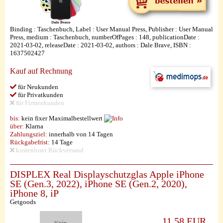
Binding : Taschenbuch, Label : User Manual Press, Publisher : User Manual
Press, medium : Taschenbuch, numberOfPages : 148, publicationDate :
2021-03-02, releaseDate : 2021-03-02, authors : Dale Brave, ISBN :
1637502427
Kauf auf Rechnung
für Neukunden
für Privatkunden
für Firmenkunden
bis:
kein fixer Maximalbestellwert
über:
Klarna
Zahlungsziel:
innerhalb von 14 Tagen
Rückgabefrist:
14 Tage
kostenloser Rückversand
DISPLEX Real Displayschutzglas Apple iPhone
SE (Gen.3, 2022), iPhone SE (Gen.2, 2020),
iPhone 8, iP
Getgoods
11,58 EUR