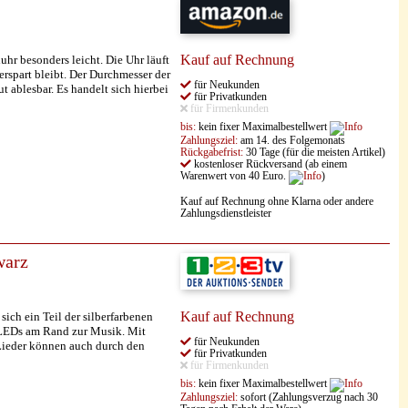
Kauf auf Rechnung
hr besonders leicht. Die Uhr läuft
rspart bleibt. Der Durchmesser der
für Neukunden
t ablesbar. Es handelt sich hierbei
für Privatkunden
für Firmenkunden
bis:
kein fixer Maximalbestellwert
Zahlungsziel:
am 14. des Folgemonats
Rückgabefrist:
30 Tage (für die meisten Artikel)
kostenloser Rückversand (ab einem
Warenwert von 40 Euro.
)
Kauf auf Rechnung ohne Klarna oder andere
Zahlungsdienstleister
arz
Kauf auf Rechnung
h ein Teil der silberfarbenen
 LEDs am Rand zur Musik. Mit
für Neukunden
 Lieder können auch durch den
für Privatkunden
für Firmenkunden
bis:
kein fixer Maximalbestellwert
Zahlungsziel:
sofort (Zahlungsverzug nach 30