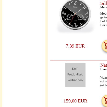
Sil
Meb
Moder
gefo
Luftf
Hochw
7,39 EUR
Nat
Uhrc
Wandu
schwa
(nic
159,00 EUR