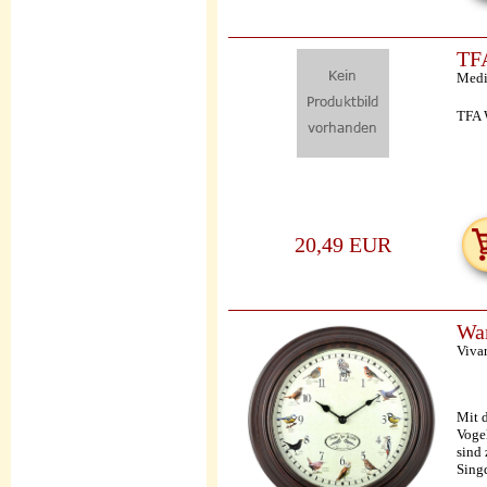
TFA
Medi
TFA 
20,49 EUR
Wan
Viva
Mit d
Vogel
sind
Singd