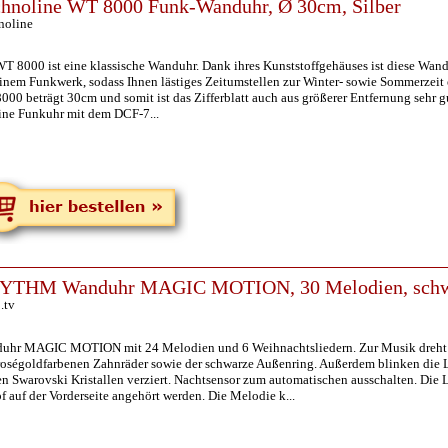
hnoline WT 8000 Funk-Wanduhr, Ø 30cm, Silber
noline
T 8000 ist eine klassische Wanduhr. Dank ihres Kunststoffgehäuses ist diese Wandu
inem Funkwerk, sodass Ihnen lästiges Zeitumstellen zur Winter- sowie Sommerzeit e
00 beträgt 30cm und somit ist das Zifferblatt auch aus größerer Entfernung sehr gu
ine Funkuhr mit dem DCF-7...
YTHM Wanduhr MAGIC MOTION, 30 Melodien, schw
.tv
uhr MAGIC MOTION mit 24 Melodien und 6 Weihnachtsliedern. Zur Musik dreht sic
roségoldfarbenen Zahnräder sowie der schwarze Außenring. Außerdem blinken die
en Swarovski Kristallen verziert. Nachtsensor zum automatischen ausschalten. Die
 auf der Vorderseite angehört werden. Die Melodie k...