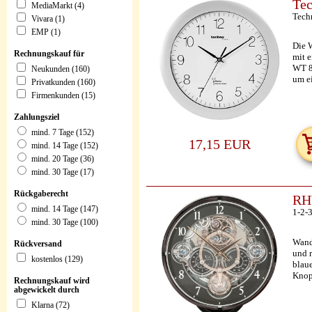
Tec
MediaMarkt (4)
Tech
Vivara (1)
EMP (1)
Die W
Rechnungskauf für
mit e
WT 80
Neukunden (160)
um e
Privatkunden (160)
Firmenkunden (15)
Zahlungsziel
mind. 7 Tage (152)
17,15 EUR
mind. 14 Tage (152)
mind. 20 Tage (36)
mind. 30 Tage (17)
Rückgaberecht
RH
mind. 14 Tage (147)
1-2-3
mind. 30 Tage (100)
Wand
Rückversand
und 
kostenlos (129)
blau
Knopf
Rechnungskauf wird
abgewickelt durch
Klarna (72)