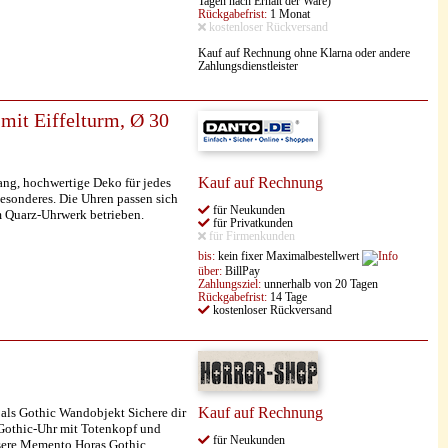
Tagen nach Erhalt der Ware)
Rückgabefrist:
1 Monat
kostenloser Rückversand
Kauf auf Rechnung ohne Klarna oder andere
Zahlungsdienstleister
it Eiffelturm, Ø 30
Kauf auf Rechnung
fang, hochwertige Deko für jedes
sonderes. Die Uhren passen sich
für Neukunden
m Quarz-Uhrwerk betrieben.
für Privatkunden
für Firmenkunden
bis:
kein fixer Maximalbestellwert
über:
BillPay
Zahlungsziel:
unnerhalb von 20 Tagen
Rückgabefrist:
14 Tage
kostenloser Rückversand
Kauf auf Rechnung
ls Gothic Wandobjekt Sichere dir
Gothic-Uhr mit Totenkopf und
für Neukunden
nsere Memento Horas Gothic