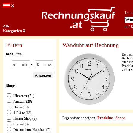
Ich 
Alle
auf 
Kategorien
Filtern
Wanduhr auf Rechnung
nach Preis
Bei rec
Rechnun
auch ei
€
-
€
Produkt
vielen 
Shops
Uhrcenter (71)
Amazon (29)
Danto (19)
1-2-3.tv (13)
Ergebnisse anzeigen:
Produkte
|
Shops
Horror Shop (9)
Conrad (8)
Die moderne Hausfrau (5)