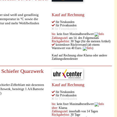
Kauf auf Rechnung
er sind weiß und geradlinig
temperatur in °C sowie die
für Neukunden
eratur und mehr Wohlbefinden
für Privatkunden
für Firmenkunden
bis:
kein fixer Maximalbestellwert
Zahlungsziel:
am 14. des Folgemonats
Rückgabefrist:
30 Tage (für die meisten Artikel)
kostenloser Rückversand (ab einem
Warenwert von 40 Euro.
)
Kauf auf Rechnung ohne Klarna oder andere
Zahlungsdienstleister
 Schiefer Quarzwerk
Kauf auf Rechnung
hiefer-Zifferblatt mit dezenten
hrwerk, benötigt 1 AA Batterie
für Neukunden
)
für Privatkunden
für Firmenkunden
bis:
kein fixer Maximalbestellwert
über:
Klarna
Zahlungsziel:
innerhalb von 14 Tagen
Rückgabefrist:
30 Tage