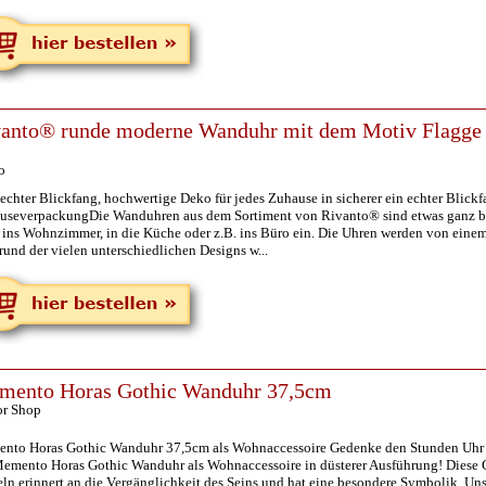
anto® runde moderne Wanduhr mit dem Motiv Flagge m
o
 echter Blickfang, hochwertige Deko für jedes Zuhause in sicherer ein echter Blick
useverpackungDie Wanduhren aus dem Sortiment von Rivanto® sind etwas ganz be
l ins Wohnzimmer, in die Küche oder z.B. ins Büro ein. Die Uhren werden von eine
und der vielen unterschiedlichen Designs w...
mento Horas Gothic Wanduhr 37,5cm
or Shop
nto Horas Gothic Wanduhr 37,5cm als Wohnaccessoire Gedenke den Stunden Uhr a
Memento Horas Gothic Wanduhr als Wohnaccessoire in düsterer Ausführung! Diese 
eln erinnert an die Vergänglichkeit des Seins und hat eine besondere Symbolik. U