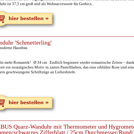
hr ist 37,5 cm groß und als Wohnaccessoire für Gothics...
duhr 'Schmetterling'
moderne Hausfrau
 für mehr Romantik! Ø 34 cm Endlich beginnen wieder romantische Zeiten – dan
iert ein nostalgisches Motiv in zarten Pastellfarben, das eine erblühte Rose und e
nern geschwungene Schriftzüge an Liebesbriefe.
BUS Quarz-Wanduhr mit Thermometer und Hygrometer
men/schwarzes Zifferblatt / 25cm Durchmesser/Rund/