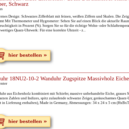
ber, Schwarz
us
nes Design: Schwarzes Zifferblatt mit feinen, weißen Ziffern und Skalen. Die Zeig
rmt Mit Thermometer und Hygrometer: Sehen Sie auf einen Blick die aktuelle Raum
euchtigkeit in Prozent (%). Sorgen Sie so für die richtige Wohn- oder Schlaftemp
ertiges Quarz-Uhrwerk: Für eine korrekte Uhrzeit - z...
uhr 18NU2-10-2 Wanduhr Zugspitze Massivholz Eiche
enter
hr aus Eichenholz kombiniert mit Schiefer, massive unbehandelte Eiche, graues Sc
rzen Zahlen und Indizes, spitz zulaufende schwarze Zeiger, geräuscharmes Quarz-U
ht in Lieferung enthalten), Made in Germany, Abmessungen: 34 x 24 x 5 cm (HxBxT