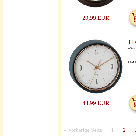
20,99 EUR
TFA
Conr
TFA 
43,99 EUR
«
Vorherige Seite
1
2