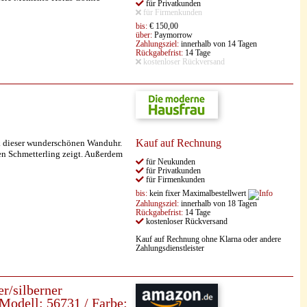
für Privatkunden
für Firmenkunden
bis:
€ 150,00
über:
Paymorrow
Zahlungsziel:
innerhalb von 14 Tagen
Rückgabefrist:
14 Tage
kostenloser Rückversand
Kauf auf Rechnung
k dieser wunderschönen Wanduhr.
inen Schmetterling zeigt. Außerdem
für Neukunden
für Privatkunden
für Firmenkunden
bis:
kein fixer Maximalbestellwert
Zahlungsziel:
innerhalb von 18 Tagen
Rückgabefrist:
14 Tage
kostenloser Rückversand
Kauf auf Rechnung ohne Klarna oder andere
Zahlungsdienstleister
/silberner
Modell: 56731 / Farbe: