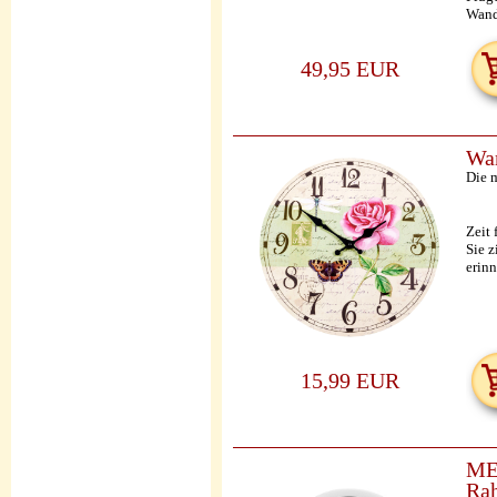
Wandu
49,95 EUR
Wan
Die 
Zeit
Sie z
erin
15,99 EUR
ME
Rah