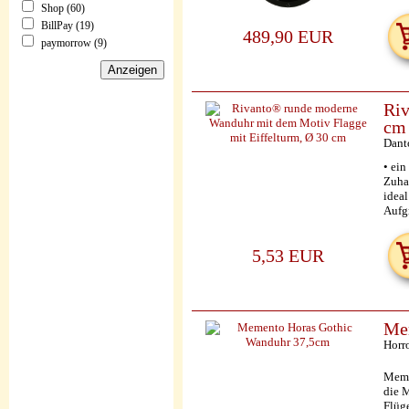
Shop (60)
BillPay (19)
489,90 EUR
paymorrow (9)
Riv
cm
Dant
• ein
Zuha
idea
Aufgr
5,53 EUR
Me
Horr
Meme
die 
Flüg