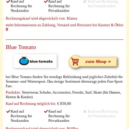
Kauf auf
Kauf auf
Kauf auf Rechnung
Rechnung für
Rechnung für
für Firmenkunden
Neukunden
Privatkunden
Rechnungskauf wird abgewickelt von:
Klarna
mehr Informationen zu Zahlung, Versand und Retouren bei Kastner & Öhler
Blue Tomato
bei Blue Tomato finden Sie trendige Bekleidung und jegliches Zubehör für
Sommer- und Wintersport. Das riesige Sortiment überzeugt jeden Fun-Sport
Fan.
Produkte:
Streetwear, Schuhe, Accessoires, Freeski, Surf, Skate (für Damen,
Herren & Kinder)
Kauf auf Rechnung möglich
bis:
€ 850,00
Kauf auf
Kauf auf
Kauf auf Rechnung
Rechnung für
Rechnung für
für Firmenkunden
Neukunden
Privatkunden
Rechnungskauf wird abgewickelt von:
BillPay